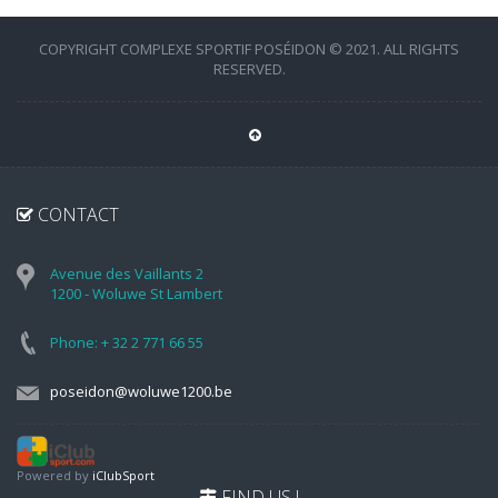
COPYRIGHT COMPLEXE SPORTIF POSÉIDON © 2021. ALL RIGHTS
RESERVED.
CONTACT
Avenue des Vaillants 2
1200 - Woluwe St Lambert
Phone: + 32 2 771 66 55
poseidon@woluwe1200.be
Powered by
iClubSport
FIND US !