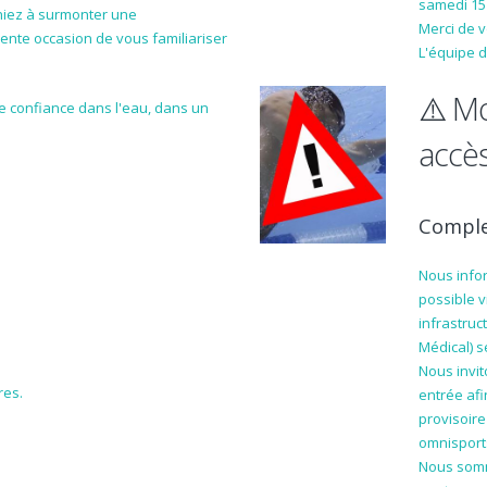
samedi 15
hiez à surmonter une
Merci de 
ente occasion de vous familiariser
L'équipe 
⚠️ Mo
le confiance dans l'eau, dans un
accè
Comple
Nous infor
possible v
infrastruc
Médical) s
Nous invi
res.
entrée afi
provisoire
omnisports
Nous somm