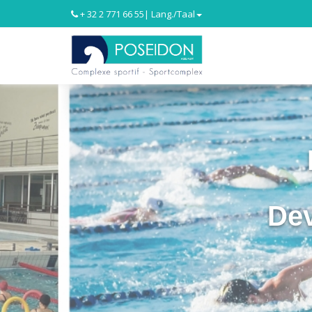
+ 32 2 771 66 55
| Lang./Taal
De