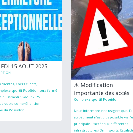
EDI 15 AOUT 2025
PTION
⚠️ Modification
 clientes, Chers clients,
plexe sportif Poséidon sera fermé
importante des accès
e du samedi 15 aout 2025.
Complexe sportif Poseidon
 de votre compréhension.
pe du Poséidon.
Nous informons nos usagers que, l’a
au bâtiment n'est plus possible via l’
principale. L’accès aux différentes
infrastructures (Omnisports, Escalad