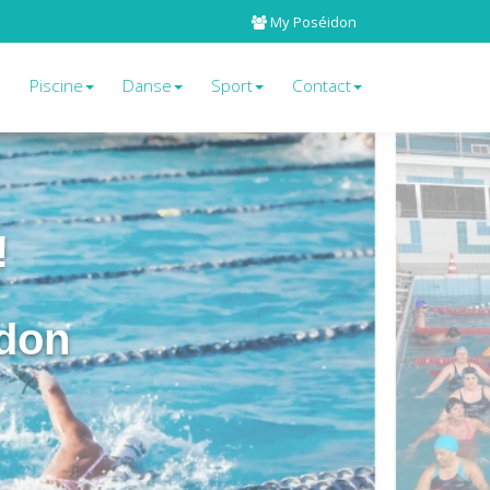
My Poséidon
e
Piscine
Danse
Sport
Contact
!
don