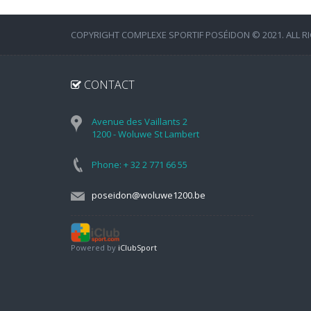
COPYRIGHT COMPLEXE SPORTIF POSÉIDON © 2021. ALL R
CONTACT
Avenue des Vaillants 2
1200 - Woluwe St Lambert
Phone: + 32 2 771 66 55
poseidon@woluwe1200.be
Powered by
iClubSport