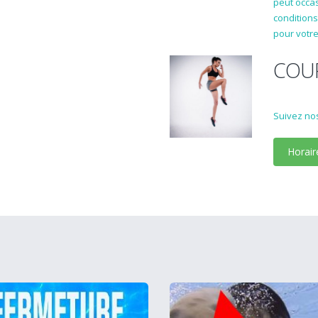
peut occa
conditions
pour votr
COUR
Suivez nos
Horair