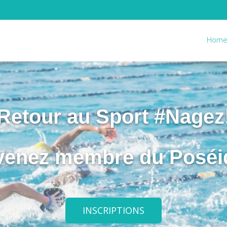
Hom
Retour au Sport #Nagez
venez membre du Poséi
INSCRIPTIONS