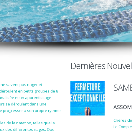
Dernières Nouvell
SAME
 ne savent pas nager et
déroulent en petits groupes de 8
nnalisée et un apprentissage
ours se déroulent dans une
ASSOM
e progresser à son propre rythme.
Chères cli
es de la natation, telles que la
Le Comple
aux des différentes nages. Que