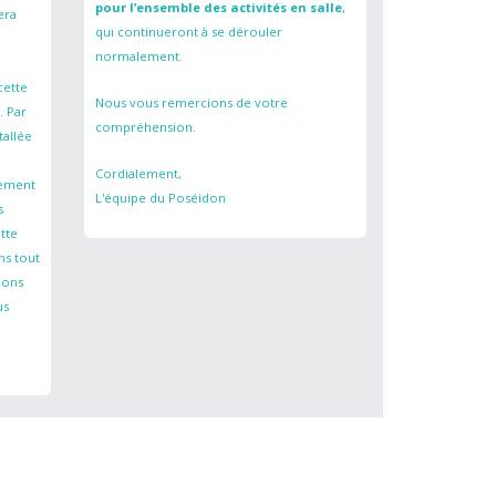
pour l’ensemble des activités en salle
,
era
qui continueront à se dérouler
normalement.
cette
Nous vous remercions de votre
. Par
compréhension.
tallée
Cordialement,
iement
L'équipe du Poséidon
s
tte
ns tout
ions
us