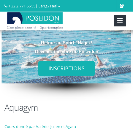
+ 32 2 771 66 55
| Lang./Taal
Retour au Sport #Nagez!
Devenez membre du Poséidon
INSCRIPTIONS
Aquagym
Cours donné par Valérie, Julien et Agata