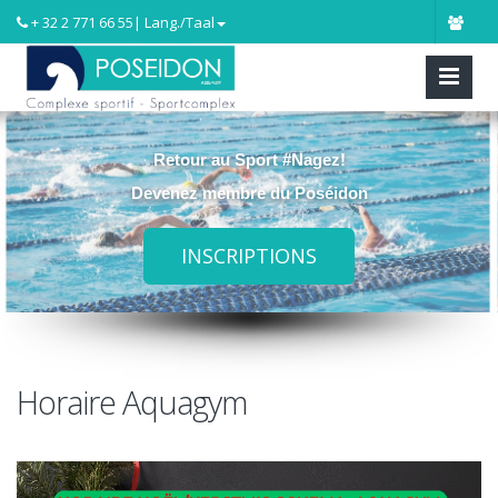
+ 32 2 771 66 55
| Lang./Taal
Retour au Sport #Nagez!
Devenez membre du Poséidon
INSCRIPTIONS
Horaire Aquagym