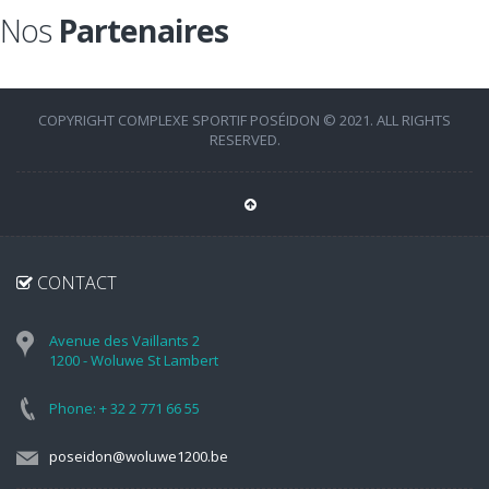
Nos
Partenaires
COPYRIGHT COMPLEXE SPORTIF POSÉIDON © 2021. ALL RIGHTS
RESERVED.
CONTACT
Avenue des Vaillants 2
1200 - Woluwe St Lambert
Phone: + 32 2 771 66 55
poseidon@woluwe1200.be