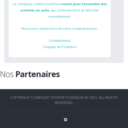
Le complexe restera toutefois
ouvert pour l’ensemble des
activités en salle
, qui continueront à se dérouler
normalement.
Nous vous remercions de votre compréhension.
Cordialement,
L'équipe du Poséidon
Nos
Partenaires
COPYRIGHT COMPLEXE SPORTIF POSÉIDON © 2021. ALL RIGHTS
RESERVED.