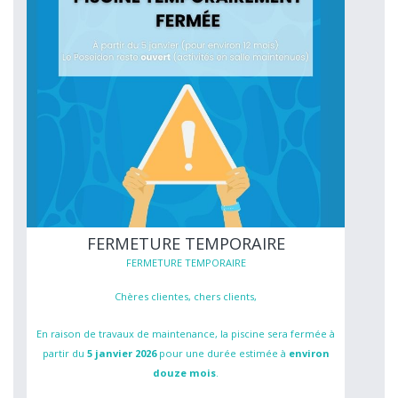
FERMETURE TEMPORAIRE
FERMETURE TEMPORAIRE
Chères clientes, chers clients,
En raison de travaux de maintenance, la piscine sera fermée à
partir du
5 janvier 2026
pour une durée estimée à
environ
douze mois
.