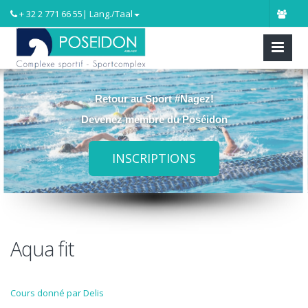
+ 32 2 771 66 55
| Lang./Taal
Retour au Sport #Nagez!
Devenez membre du Poséidon
INSCRIPTIONS
Aqua fit
Cours donné par Delis