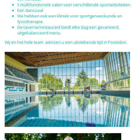
5 multifunctionele zalen voor verschillende sportactiviteiten.
Een danszaal
We hebben ook een kliniek voor sportgeneeskunde en
fysiotherapie.
De taverne/restaurant biedt elke dag een gevarieerd,
uitgebalanceerd menu.
Wij en het hele team wensen u een uitstekende tijd in Poseidon.