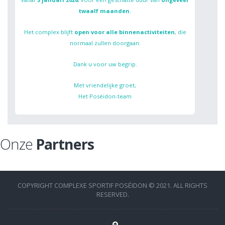
twaalf maanden
.
Het complex blijft
open voor alle binnenactiviteiten
, die
normaal zullen doorgaan.
Dank u voor uw begrip.
Met vriendelijke groet,
Het Poséidon-team
Onze
Partners
COPYRIGHT COMPLEXE SPORTIF POSÉIDON © 2021. ALL RIGHTS
RESERVED.