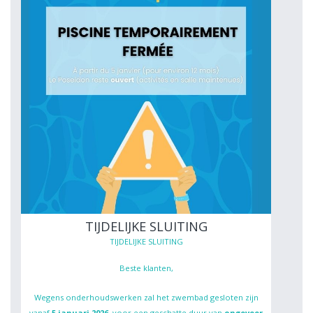
TIJDELIJKE SLUITING
TIJDELIJKE SLUITING
Beste klanten,
Wegens onderhoudswerken zal het zwembad gesloten zijn
vanaf
5 januari 2026
, voor een geschatte duur van
ongeveer