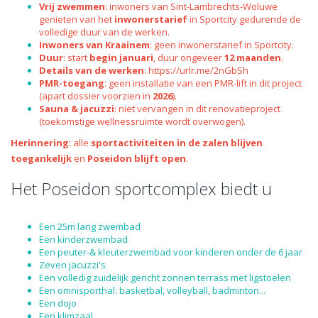
Vrij zwemmen
: inwoners van Sint-Lambrechts-Woluwe
genieten van het
inwonerstarief
in Sportcity gedurende de
volledige duur van de werken.
Inwoners van Kraainem
: geen inwonerstarief in Sportcity.
Duur
: start
begin januari
, duur ongeveer
12 maanden
.
Details van de werken
:
https://urlr.me/2nGbSh
PMR-toegang
: geen installatie van een PMR-lift in dit project
(apart dossier voorzien in
2026
).
Sauna & jacuzzi
: niet vervangen in dit renovatieproject
(toekomstige wellnessruimte wordt overwogen).
Herinnering
: alle
sportactiviteiten in de zalen blijven
toegankelijk
en
Poseidon blijft open
.
Het Poseidon sportcomplex biedt u
Een 25m lang zwembad
Een kinderzwembad
Een peuter-& kleuterzwembad voor kinderen onder de 6 jaar
Zeven jacuzzi's
Een volledig zuidelijk gericht zonnen terrass met ligstoelen
Een omnisporthal: basketbal, volleyball, badminton...
Een dojo
Een klimzaal