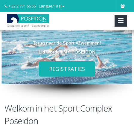
+ 32 2 771 66 55
| Langue/Taal
Terug naar de Sport #Zwemmen!
Lid worden MY POSEIDON
REGISTRATIES
Welkom in het Sport Complex
Poseidon