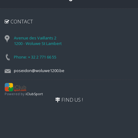
CONTACT
Avenue des Vaillants 2
1200 - Woluwe St Lambert
Phone: + 32 2 771 66 55
poseidon@woluwe1200.be
Powered by
iClubSport
FIND US !