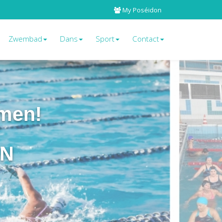
My Poséidon
Zwembad
Dans
Sport
Contact
men!
ON