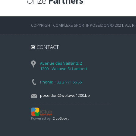
Onze
Partners
COPYRIGHT COMPLEXE SPORTIF POSÉIDON © 2021. ALL R
CONTACT
Avenue des Vaillants 2
1200 - Woluwe St Lambert
Phone: + 32 2 771 66 55
poseidon@woluwe1200.be
Powered by
iClubSport