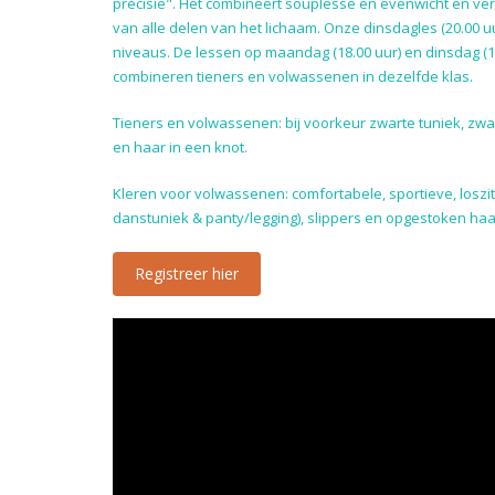
precisie". Het combineert souplesse en evenwicht en ver
van alle delen van het lichaam. Onze dinsdagles (20.00 uur
niveaus. De lessen op maandag (18.00 uur) en dinsdag (1
combineren tieners en volwassenen in dezelfde klas.
Tieners en volwassenen: bij voorkeur zwarte tuniek, zwar
en haar in een knot.
Kleren voor volwassenen: comfortabele, sportieve, loszit
danstuniek & panty/legging), slippers en opgestoken haa
Registreer hier