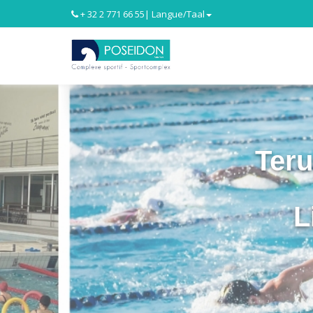
+ 32 2 771 66 55
| Langue/Taal
Ter
L