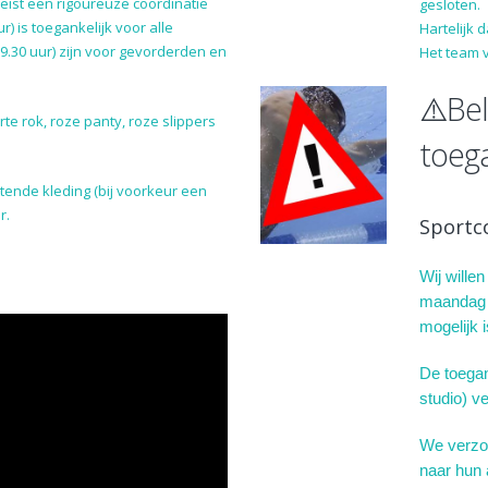
eist een rigoureuze coördinatie
gesloten.
) is toegankelijk voor alle
Hartelijk 
9.30 uur) zijn voor gevorderden en
Het team 
⚠️Bel
te rok, roze panty, roze slippers
toeg
tende kleding (bij voorkeur een
r.
Sportc
Wij wille
maandag 2
mogelijk 
De toegang
studio) ve
We verzoe
naar hun a