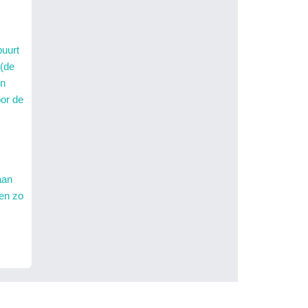
buurt
 (de
en
oor de
aan
en zo