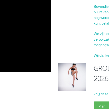
Bovendien
buurt van
nog worde
kunt beta
We zijn o
veroorzak
toegangso
Wij danke
GRO
2026
Volg deze
Plan