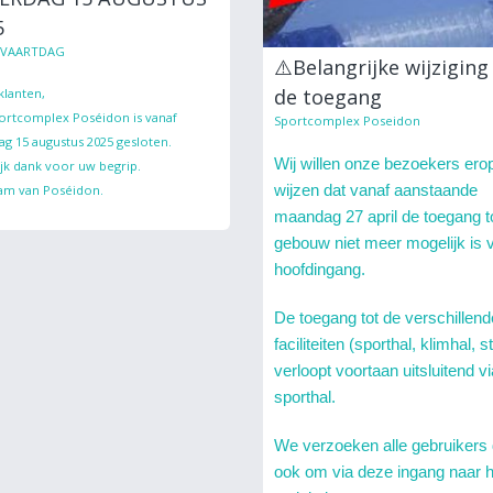
5
LVAARTDAG
⚠️Belangrijke wijziging
de toegang
klanten,
ortcomplex Poséidon is vanaf
Sportcomplex Poseidon
ag 15 augustus 2025 gesloten.
Wij willen onze bezoekers ero
ijk dank voor uw begrip.
wijzen dat vanaf aanstaande
am van Poséidon.
maandag 27 april de toegang to
gebouw niet meer mogelijk is v
hoofdingang.
De toegang tot de verschillend
faciliteiten (sporthal, klimhal, s
verloopt voortaan uitsluitend v
sporthal.
We verzoeken alle gebruikers
ook om via deze ingang naar 