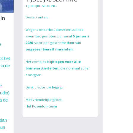
TIJDELIJKE SLUITING
 in
Beste klanten,
Wegens onderhoudswerken zal het
zwembad gesloten zijn vanaf
5 januari
2026
, voor een geschatte duur van
p
ongeveer twaalf maanden
.
t het
Het complex blijft
open voor alle
ia de
binnenactiviteiten
, die normaal zullen
doorgaan.
e
Dank u voor uw begrip.
tudio)
Met vriendelijke groet,
ia de
Het Poséidon-team
 dan
hun