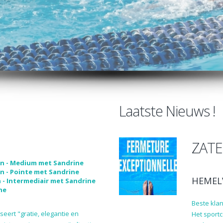
Laatste Nieuws !
ZATE
en - Medium met Sandrine
n - Pointe met Sandrine
HEMEL
 - Intermediair met Sandrine
ne
Beste klan
eert "gratie, elegantie en
Het sport