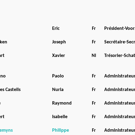
Eric
Fr
Président-Voorz
ken
Joseph
Fr
Secrétaire-Secr
art
Xavier
Nl
Trésorier-Sch
rno
Paolo
Fr
Administrateu
es Castells
Nuria
Fr
Administrateu
e
Raymond
Fr
Administrateu
rt
Isabelle
Fr
Administrateu
emyns
Philippe
Fr
Administrateu