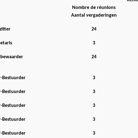
Rému
Nombre de réunions
Aantal vergaderingen
itter
24
etaris
3
atbewaarder
24
r-Bestuurder
3
r-Bestuurder
3
r-Bestuurder
3
r-Bestuurder
3
r-Bestuurder
3