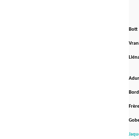
Bott
Vran
Lién
Adu
Bord
Frèr
Gobe
Jaqu