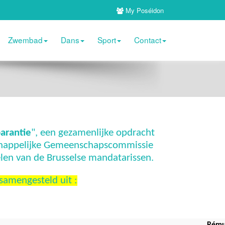
My Poséidon
Zwembad
Dans
Sport
Contact
arantie
", een gezamenlijke opdracht
chappelijke Gemeenschapscommissie
len van de Brusselse mandatarissen.
samengesteld uit :