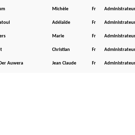
um
Michèle
Fr
Administrateu
atoul
Adélaïde
Fr
Administrateu
ers
Marie
Fr
Administrateu
t
Christian
Fr
Administrateu
Der Auwera
Jean Claude
Fr
Administrateu