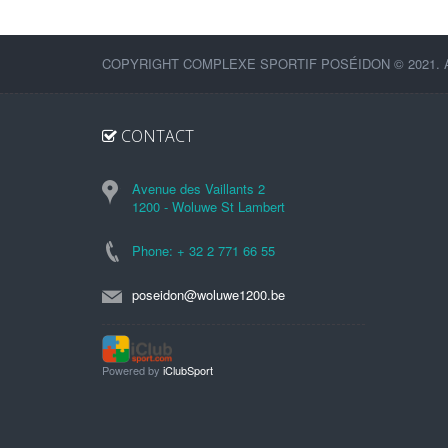
COPYRIGHT COMPLEXE SPORTIF POSÉIDON © 2021. 
CONTACT
Avenue des Vaillants 2
1200 - Woluwe St Lambert
Phone: + 32 2 771 66 55
poseidon@woluwe1200.be
Powered by
iClubSport