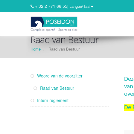
+ 32 2 771 66 55
| Langue/Taal
Raad van Bestuur
Home
Raad van Bestuur
Woord van de voorzitter
Dez
van
Raad van Bestuur
ove
Intern reglement
De 