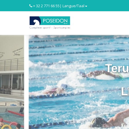
+ 32 2 771 66 55
| Langue/Taal
Ter
L