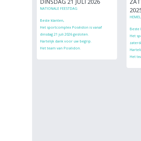
DINSDAG 21 JULI 2026
ZAT
NATIONALE FEESTDAG
202
HEME
Beste klanten,
Het sportcomplex Poséidon is vanaf
Beste 
dinsdag 21 juli 2026 gesloten.
Het sp
Hartelijk dank voor uw begrip.
zaterd
Het team van Poséidon.
Hartel
Het te