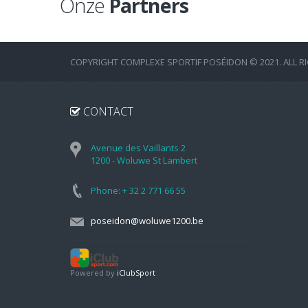
Onze
Partners
COPYRIGHT COMPLEXE SPORTIF POSÉIDON © 2021. ALL R
CONTACT
Avenue des Vaillants 2
1200 - Woluwe St Lambert
Phone: + 32 2 771 66 55
poseidon@woluwe1200.be
Powered by
iClubSport