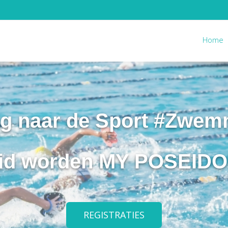
Home
ug naar de Sport #Zwem
id worden MY POSEID
REGISTRATIES