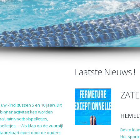
Laatste Nieuws !
ZATE
w kind (tussen 5 en 10 jaar). Dit
 binnenactiviteit kan worden
HEMEL
al, minivoetbalspelletjes,
lletjes, ... Als klap op de vuurpijl
Beste klan
taart/taart moet door de ouders
Het sport