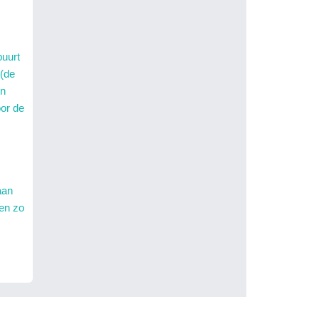
buurt
 (de
en
oor de
aan
en zo