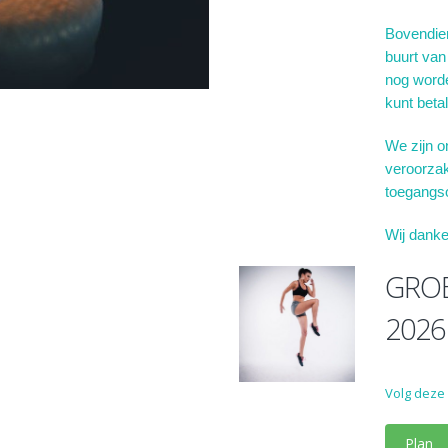
Bovendien
buurt van
nog worde
kunt beta
We zijn o
veroorzak
toegangso
Wij danke
GRO
2026
Volg deze
Plan