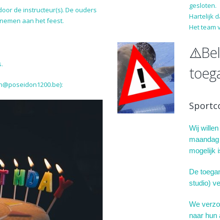
gesloten.
oor de instructeur(s). De ouders
Hartelijk 
elnemen aan het feest.
Het team 
⚠️Bel
.
toeg
on@poseidon1200.be):
Sportc
Wij wille
maandag 2
mogelijk 
De toegang
studio) ve
We verzoe
naar hun a