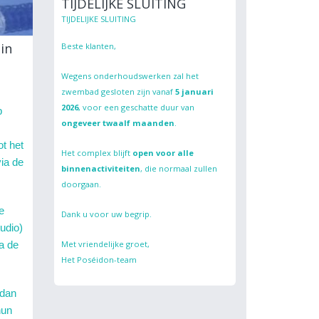
TIJDELIJKE SLUITING
TIJDELIJKE SLUITING
 in
Beste klanten,
Wegens onderhoudswerken zal het
zwembad gesloten zijn vanaf
5 januari
2026
, voor een geschatte duur van
p
ongeveer twaalf maanden
.
t het
Het complex blijft
open voor alle
ia de
binnenactiviteiten
, die normaal zullen
doorgaan.
e
Dank u voor uw begrip.
tudio)
Met vriendelijke groet,
ia de
Het Poséidon-team
 dan
hun