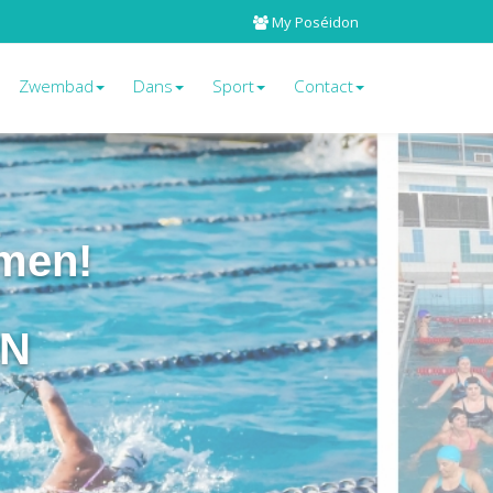
My Poséidon
Zwembad
Dans
Sport
Contact
men!
ON