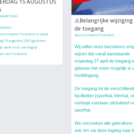
ERDAG 15 AUGUSTUS
5
LVAARTDAG
⚠️Belangrijke wijziging
de toegang
klanten,
ortcomplex Poséidon is vanaf
Sportcomplex Poseidon
ag 15 augustus 2025 gesloten.
Wij willen onze bezoekers ero
ijk dank voor uw begrip.
wijzen dat vanaf aanstaande
am van Poséidon.
maandag 27 april de toegang to
gebouw niet meer mogelijk is v
hoofdingang.
De toegang tot de verschillend
faciliteiten (sporthal, klimhal, s
verloopt voortaan uitsluitend v
sporthal.
We verzoeken alle gebruikers
ook om via deze ingang naar 