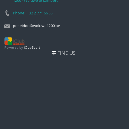
1200 - Woluwe St Lambert
Phone: + 32 2 771 66 55
poseidon@woluwe1200.be
Powered by
iClubSport
FIND US !