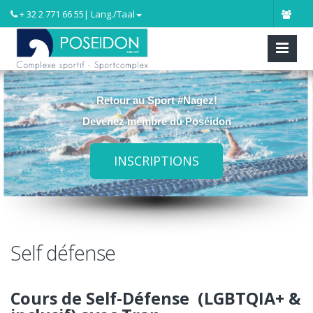
+ 32 2 771 66 55
| Lang./Taal
Retour au Sport #Nagez!
Devenez membre du Poséidon
INSCRIPTIONS
Self défense
Cours de Self-Défense (LGBTQIA+ &