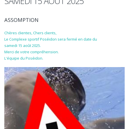
SAMEDI 15 AOÛT 2025
ASSOMPTION
Chères clientes, Chers clients,
Le Complexe sportif Poséidon sera fermé en date du
samedi 15 août 2025.
Merci de votre compréhension.
L'équipe du Poséidon.