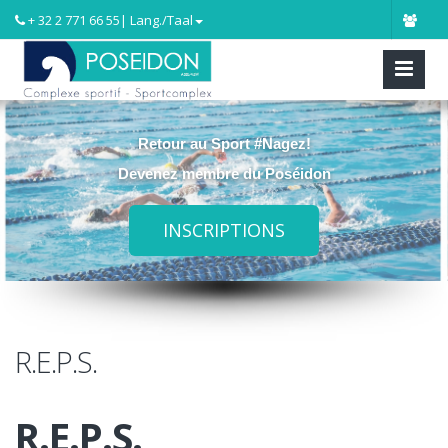
+ 32 2 771 66 55
| Lang./Taal
Retour au Sport #Nagez!
Devenez membre du Poséidon
INSCRIPTIONS
R.E.P.S.
R.E.P.S.