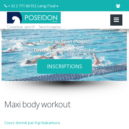
+ 32 2 771 66 55
| Lang./Taal
Retour au Sport #Nagez!
Devenez membre du Poséidon
INSCRIPTIONS
Maxi body workout
Cours donné par Fuji Nakamura